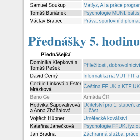
Samuel Soukup
Matfyz, AI a práce progra
Tomáš Buriánek
Psychologie MUNI, baltist
Václav Brabec
Práva, sportovní diplomac
Přednášky 5. hodinu:
Přednášející
Dominika Klepková a
Příležitosti, dobrovolnict
Tomáš Pešek
David Černý
Informatika na VUT FIT a 
Cecilie Linková a Ester
Čeština FF UK a KTF UK 
Mrázková
Beno Ge
Armáda ČR
Hedvika Šapovalivová
Učitelství pro 1. stupeň,
a Anna Zháňalová
1. část
Vojtěch Hübner
Umělecké kovářství
Kateřina Janečková
Psychologie FFUK, fyziote
Jan Bradna
Záchranná služba, práce v