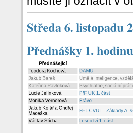
musíte ji označit v o
Středa 6. listopadu 
Přednášky 1. hodinu:
Přednášející
Teodora Kochová
DAMU
Jakub Bareš
Umělá inteligence, vzděl
Kateřina Pavloková
Psychiatrie, sociální prác
Lucie Jelínková
PřF UK 1. část
Monika Vernerová
Právo
Jakub Kolář a Ondřej
FEL ČVUT - Základy AI & 
Maceška
Václav Štícha
Lesnictví 1. část