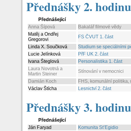
Přednášky 2. hodinu:
Přednášející
Anna Šípová
Bakalář filmové vědy
Matěj a Ondřej
FS ČVUT 1. část
Gregorovi
Linda X. Součková
Studium se speciálními p
Lucie Jelínková
PřF UK 2. část
Ivana Šteglová
Personalistika 1. část
Laura Novotná a
Stínování v nemocnici
Martin Steiner
Damián Koch
FHS, komunální politika
Václav Štícha
Lesnictví 2. část
Přednášky 3. hodinu:
Přednášející
Ján Faryad
Komunita St’Egidio