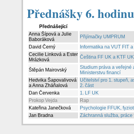
Přednášky 6. hodinu:
Přednášející
Anna Šípová a Julie
Přijímačky UMPRUM
Baboráková
David Černý
Informatika na VUT FIT a 
Cecilie Linková a Ester
Čeština FF UK a KTF UK 
Mrázková
Studium práva a veřejné a 
Štěpán Mairovský
Ministerstvu financí
Hedvika Šapovalivová
Učitelství pro 1. stupeň,
a Anna Zháňalová
2. část
Dan Červenka
1. LF UK
Prokop Vejda
Rap
Kateřina Janečková
Psychologie FFUK, fyziote
Jan Bradna
Záchranná služba, práce 