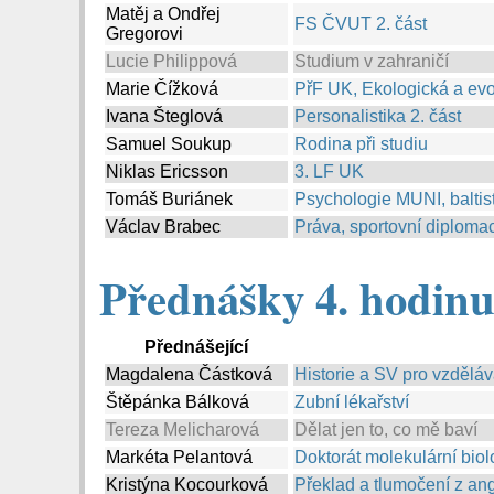
Matěj a Ondřej
FS ČVUT 2. část
Gregorovi
Lucie Philippová
Studium v zahraničí
Marie Čížková
PřF UK, Ekologická a evo
Ivana Šteglová
Personalistika 2. část
Samuel Soukup
Rodina při studiu
Niklas Ericsson
3. LF UK
Tomáš Buriánek
Psychologie MUNI, baltist
Václav Brabec
Práva, sportovní diplomac
Přednášky 4. hodinu:
Přednášející
Magdalena Částková
Historie a SV pro vzděláv
Štěpánka Bálková
Zubní lékařství
Tereza Melicharová
Dělat jen to, co mě baví
Markéta Pelantová
Doktorát molekulární bio
Kristýna Kocourková
Překlad a tlumočení z angl